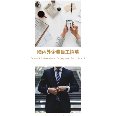
國內外企業員工招募
Domestic/International Employment Recruitment