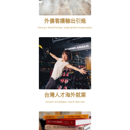
外傭看護輸出引進
Foreign Maid/Helper Exportation/Importation
台灣人才海外就業
Taiwan Employees Work Oversea