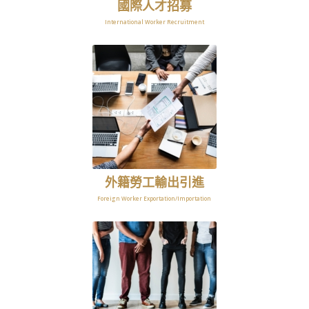
國際人才招募
International Worker Recruitment
外籍勞工輸出引進
Foreign Worker Exportation/Importation